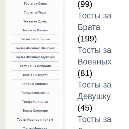
(99)
Тосты за Сына
Тосты за Тещу
Тосты за
Тосты за Удачу
Брата
Тосты за Хозяев
(199)
Тосты Застольные
Тосты за
Тосты Именные Женские
Тосты Именные Мужские
Военных
Тосты к 23 Февраля
(81)
Тосты к 8 Марта
Тосты за
Тосты к Юбилею
Тосты Кавказские
Девушку
Тосты Коллегам
(45)
Тосты Короткие
Тосты за
Тосты Корпоративные
Тосты Морские