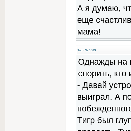
А я думаю, ч
еще счастливе
мама!
Тост № 9863
Однажды на к
спорить, кто 
- Давай устро
выиграл. А п
побежденного
Тигр был глу