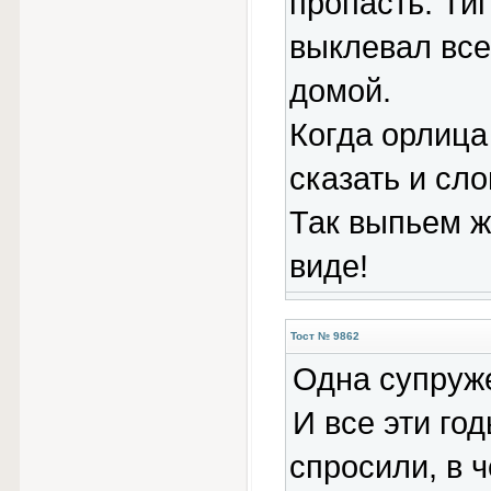
пропасть. Ти
выклевал все
домой.
Когда орлица
сказать и сло
Так выпьем ж
виде!
Тост № 9862
Одна супруже
И все эти го
спросили, в ч