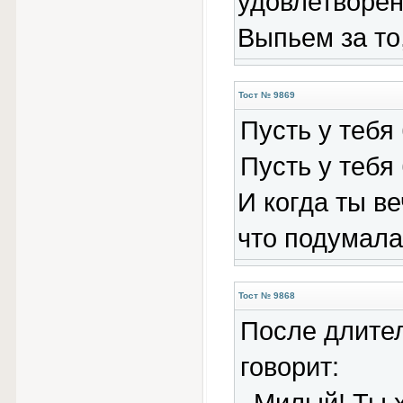
удовлетворен
Выпьем за то,
Тост № 9869
Пусть у тебя
Пусть у тебя
И когда ты в
что подумала
Тост № 9868
После длите
говорит: