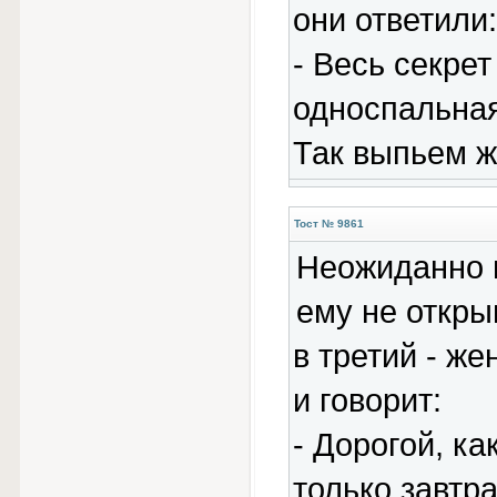
они ответили:
- Весь секрет
односпальная
Так выпьем ж
Тост № 9861
Неожиданно в
ему не откры
в третий - ж
и говорит:
- Дорогой, ка
только завтра