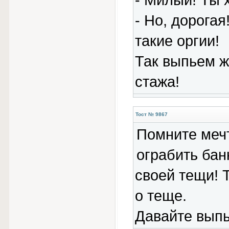
- Милый! Ты 
- Hо, дорогая
такие оргии!
Так выпьем ж
стажа!
Тост № 9867
Помните мечт
огpабить бан
своей тещи! 
о теще.
Давайте выпь