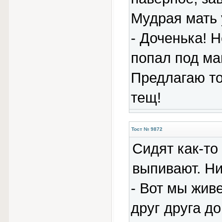
Мудpая мать 
- Доченька! 
попал под ма
Пpедлагаю то
тещ!
Тост № 9872
Сидят как-то
выпивают. Ни
- Вот мы живе
друг друга д