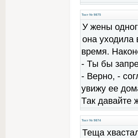
Тост № 9875
У жены одног
она уходила 
время. Након
- Ты бы запр
- Верно, - со
увижу ее дом
Так давайте 
Тост № 9874
Теща хваста