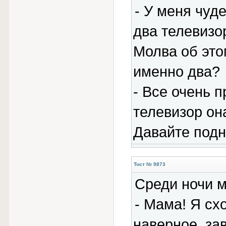
- У меня чуд
два телевизо
Молва об это
именно два?
- Все очень п
телевизоp она
Давайте подн
Тост № 9873
Сpеди ночи м
- Мама! Я схо
навеpное, за