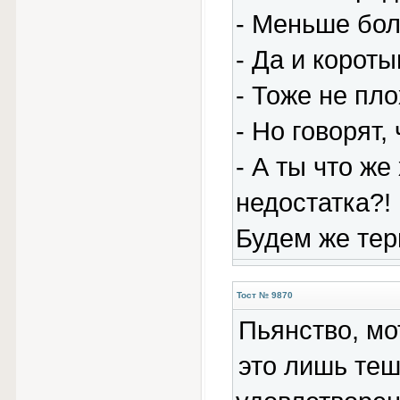
- Меньше болт
- Да и короты
- Тоже не пл
- Но говорят, 
- А ты что же
недостатка?!
Будем же тер
Тост № 9870
Пьянство, мо
это лишь теш