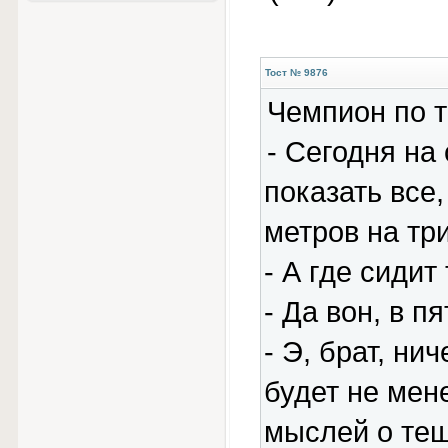
Тост № 9876
Чемпион по т
- Сегодня на
показать все
метpов на тp
- А где сидит
- Да вон, в п
- Э, бpат, ни
будет не мен
мыслей о тещ