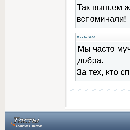
Так выпьем ж
вспоминали!
Тост № 9860
Мы часто муч
добра.
За тех, кто 