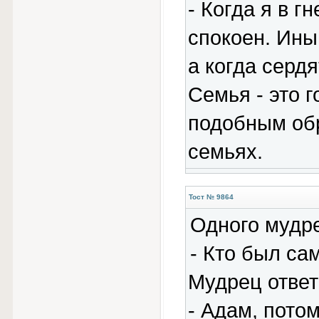
- Когда я в г
спокоен. Ины
а когда сердя
Семья - это г
подобным обр
семьях.
Тост № 9864
Одного мудр
- Кто был с
Мудрец ответ
- Адам, потом