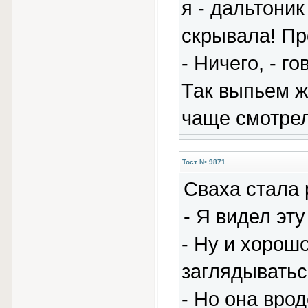
я - дальтоник
скрывала! Пр
- Ничего, - го
Так выпьем ж
чаще смотрел
Тост № 9871
Сваха стала 
- Я видел эту
- Ну и хорошо
заглядыватьс
- Но она врод