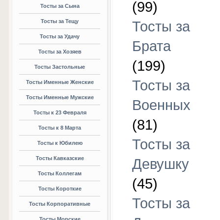
(99)
Тосты за Сына
Тосты за Тещу
Тосты за
Тосты за Удачу
Брата
Тосты за Хозяев
(199)
Тосты Застольные
Тосты за
Тосты Именные Женские
Тосты Именные Мужские
Военных
Тосты к 23 Февраля
(81)
Тосты к 8 Марта
Тосты за
Тосты к Юбилею
Тосты Кавказские
Девушку
Тосты Коллегам
(45)
Тосты Короткие
Тосты за
Тосты Корпоративные
Тосты Морские