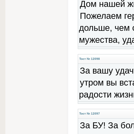
Дом нашей жи
Пожелаем гер
дольше, чем 
мужества, уд
Тост № 12098
За вашу удач
утром вы вст
радости жизн
Тост № 12097
За БУ! За бо