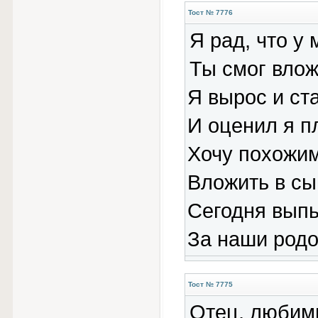
Тост № 7776
Я рад, что у 
Ты смог влож
Я вырос и ст
И оценил я п
Хочу похожим
Вложить в сы
Сегодня выпь
За наши родо
Тост № 7775
Отец, любимы