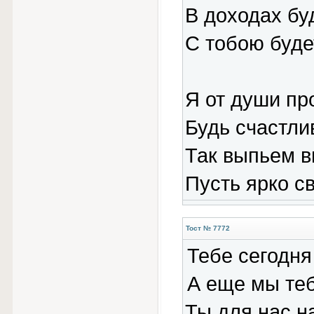
В доходах бу
С тобою буде
Я от души пр
Будь счастлив
Так выпьем в
Пусть ярко св
Тост № 7772
Тебе сегодня
А еще мы теб
Ты для нас н