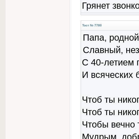
Грянет звонк
Тост № 7780
Папа, родно
Славный, не
С 40-летием 
И всяческих 
Чтоб ты нико
Чтоб ты никог
Чтобы вечно
Мудрым, доб