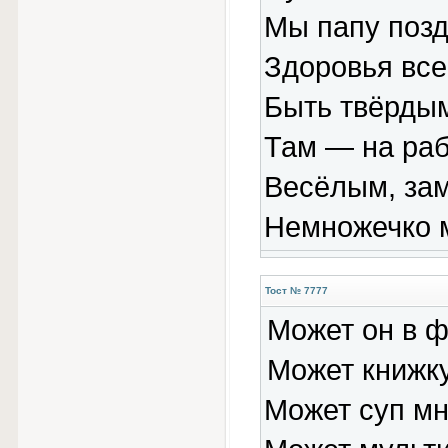
Мы папу поз
Здоровья все
Быть твёрдым
Там — на раб
Весёлым, за
Немножечко 
Тост № 7777
Может он в ф
Может книжку
Может суп мн