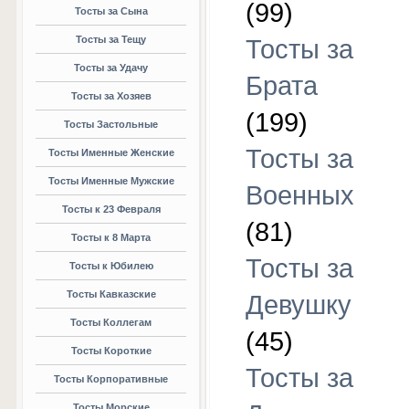
(99)
Тосты за Сына
Тосты за Тещу
Тосты за
Тосты за Удачу
Брата
Тосты за Хозяев
(199)
Тосты Застольные
Тосты за
Тосты Именные Женские
Тосты Именные Мужские
Военных
Тосты к 23 Февраля
(81)
Тосты к 8 Марта
Тосты за
Тосты к Юбилею
Тосты Кавказские
Девушку
Тосты Коллегам
(45)
Тосты Короткие
Тосты за
Тосты Корпоративные
Тосты Морские