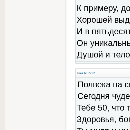
К примеру, д
Хорошей выд
И в пятьдеся
Он уникальн
Душой и тел
Тост № 7782
Полвека на с
Сегодня чуде
Тебе 50, что
Здоровья, бог