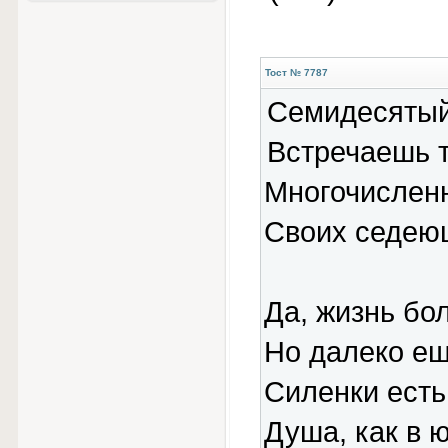
Тост № 7787
Семидесяты
Встречаешь т
Многочисленн
Своих седею
Да, жизнь бо
Но далеко ещ
Силенки есть
Душа, как в 