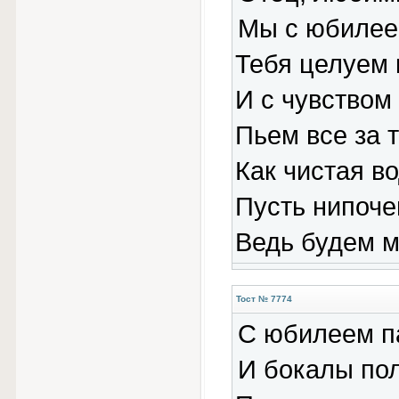
Мы с юбилее
Тебя целуем 
И с чувством
Пьем все за т
Как чистая во
Пусть нипоче
Ведь будем м
Тост № 7774
С юбилеем п
И бокалы по