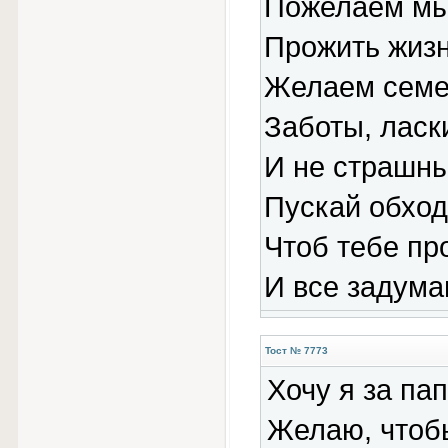
Пожелаем мы
Прожить жизн
Желаем семей
Заботы, ласк
И не страшны
Пускай обход
Чтоб тебе пр
И все задума
Тост № 7773
Хочу я за пап
Желаю, чтобы