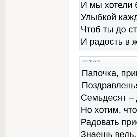
И мы хотели 
Улыбкой кажд
Чтоб ты до с
И радость в 
Тост № 7786
Папочка, при
Поздравлень
Семьдесят – 
Но хотим, чт
Радовать при
Знаешь ведь,