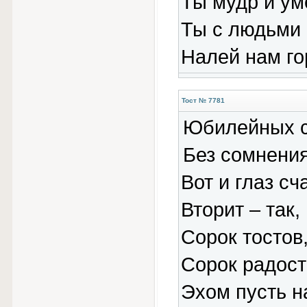
Ты мудр и ум
Ты с людьми 
Налей нам го
Тост № 7781
Юбилейных с
Без сомнения
Вот и глаз сч
Вторит – так,
Сорок тостов,
Сорок радос
Эхом пусть н