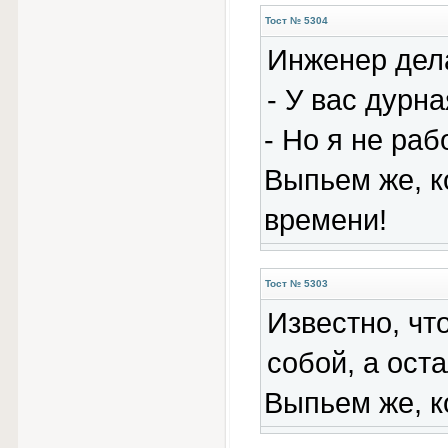
Тост № 5304
Инженер дел
- У вас дурн
- Но я не раб
Выпьем же, к
времени!
Тост № 5303
Известно, чт
собой, а ост
Выпьем же, ко