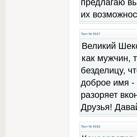
предлагаю вы
их возможнос
Тост № 5317
Великий Шекс
как мужчин, 
безделицу, ч
доброе имя - 
разоряет вкон
Друзья! Дава
Тост № 5316