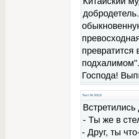
Китайский му
добродетель.
обыкновенную
превосходная
превратится 
подхалимом"
Господа! Вып
Тост № 5313
Встретились
- Ты же в ст
- Друг, ты чт