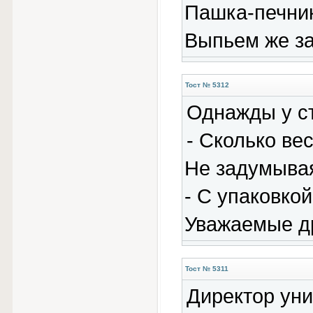
Пашка-печник 
Выпьем же за
Тост № 5312
Однажды у ст
- Сколько ве
Не задумывая
- С упаковко
Уважаемые др
Тост № 5311
Директор уни