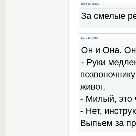
Тост № 5307
За смелые р
Тост № 5305
Он и Она. Он
- Руки медле
позвоночнику
живот.
- Милый, это
- Нет, инстр
Выпьем за п