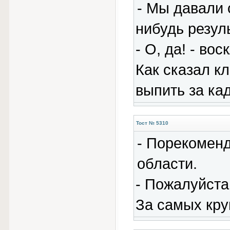
- Мы давали 
нибудь резул
- О, да! - во
Как сказал к
выпить за ка
Тост № 5310
- Порекоменд
области.
- Пожалуйста
За самых кру