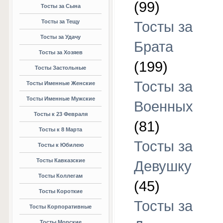
(99)
Тосты за Сына
Тосты за Тещу
Тосты за
Тосты за Удачу
Брата
Тосты за Хозяев
(199)
Тосты Застольные
Тосты за
Тосты Именные Женские
Тосты Именные Мужские
Военных
Тосты к 23 Февраля
(81)
Тосты к 8 Марта
Тосты за
Тосты к Юбилею
Тосты Кавказские
Девушку
Тосты Коллегам
(45)
Тосты Короткие
Тосты за
Тосты Корпоративные
Тосты Морские