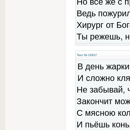
Но все же с 
Ведь пожури
Хирург от Бог
Ты режешь, н
Тост № 12517
В день жарки
И сложно кля
Не забывай, ч
Закончит мож
С мясною ко
И пьёшь конь