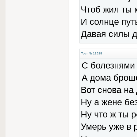
Чтоб жил ты 
И солнце пут
Давая силы д
Тост № 12518
С болезнями 
А дома броше
Вот снова на 
Ну а жене бе
Ну что ж ты 
Умерь уже в 