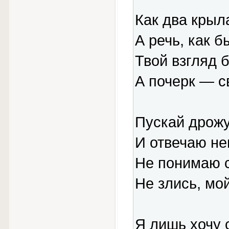
Как два крыл
А речь, как б
Твой взгляд 
А почерк — с
Пускай дрожу
И отвечаю не
Не понимаю с
Не злись, мой
Я лишь хочу 