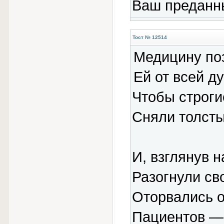
Ваш преданн
Тост № 12514
Медицину по
Ей от всей д
Чтобы строги
Сняли толсты
И, взглянув н
Разогнули сво
Оторвались о
Пациентов — 