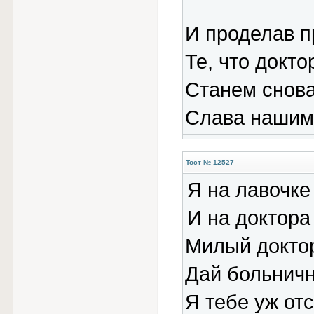
И проделав п
Те, что докто
Станем снова
Слава нашим
Тост № 12527
Я на лавочке
И на доктора
Милый докто
Дай больнич
Я тебе уж от