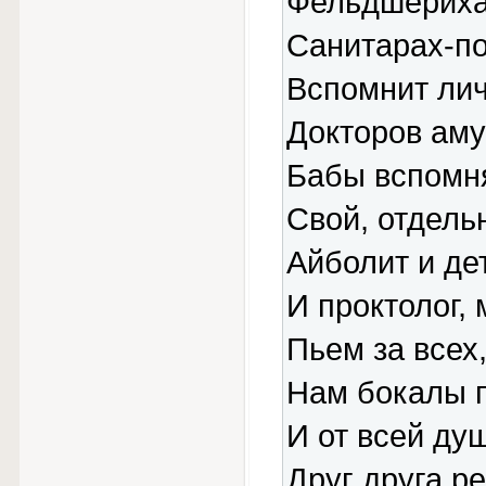
Фельдшерихах
Санитарах-по
Вспомнит лич
Докторов аму
Бабы вспомня
Свой, отдель
Айболит и де
И проктолог, 
Пьем за всех
Нам бокалы 
И от всей ду
Друг друга р