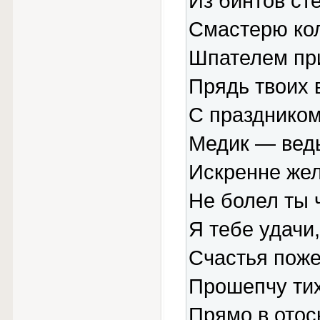
Из бинтов ст
Смастерю кол
Шпателем пр
Прядь твоих 
С праздником
Медик — ведь
Искренне же
Не болел ты 
Я тебе удачи,
Счастья пож
Прошепчу ти
Прямо в отос