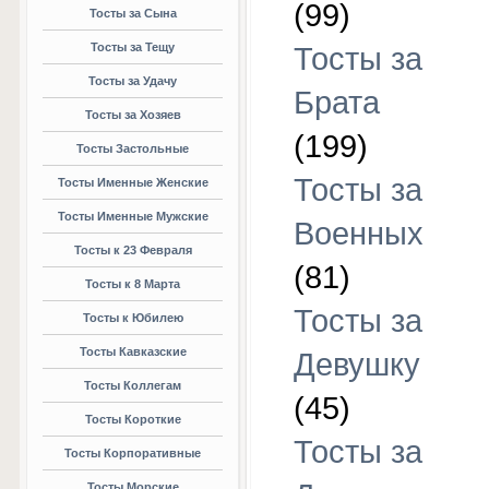
(99)
Тосты за Сына
Тосты за Тещу
Тосты за
Тосты за Удачу
Брата
Тосты за Хозяев
(199)
Тосты Застольные
Тосты за
Тосты Именные Женские
Тосты Именные Мужские
Военных
Тосты к 23 Февраля
(81)
Тосты к 8 Марта
Тосты за
Тосты к Юбилею
Тосты Кавказские
Девушку
Тосты Коллегам
(45)
Тосты Короткие
Тосты за
Тосты Корпоративные
Тосты Морские